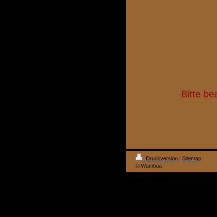
Bitte be
Druckversion
|
Sitemap
© Wambua