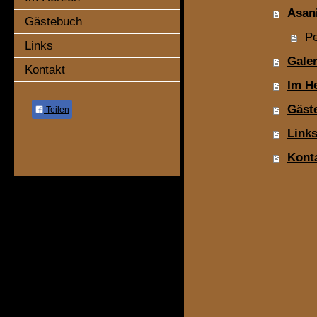
Asan
Gästebuch
Pe
Links
Galer
Kontakt
Im H
Gäst
Teilen
Link
Kont